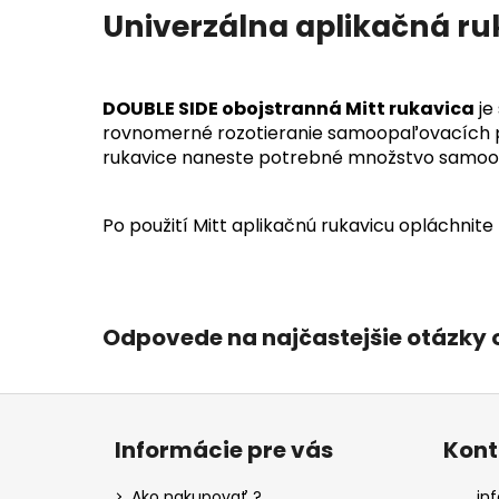
Univerzálna aplikačná ru
DOUBLE SIDE obojstranná Mitt rukavica
je
rovnomerné rozotieranie samoopaľovacích pro
rukavice naneste potrebné množstvo samoop
Po použití Mitt aplikačnú rukavicu opláchnite
Odpovede na najčastejšie otázky
Z
á
Informácie pre vás
Kont
p
ä
Ako nakupovať ?
inf