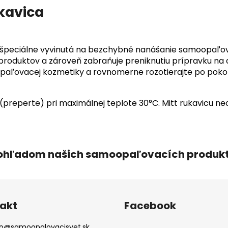
kavica
 špeciálne vyvinutá na bezchybné nanášanie samoopaľov
duktov a zároveň zabraňuje preniknutiu prípravku na dl
aľovacej kozmetiky a rovnomerne rozotierajte po poko
 (preperte) pri maximálnej teplote 30°C. Mitt rukavicu nec
 ohľadom našich samoopaľovacích produktov
akt
Facebook
o
@
samoopalovacisvet.sk