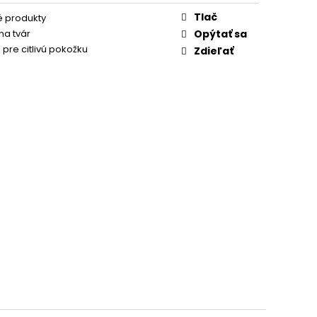
Tlač
 produkty
 na tvár
Opýtať sa
pre citlivú pokožku
Zdieľať