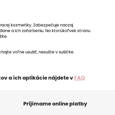
acej kozmetiky. Zabezpečuje naozaj
ane a ich zafarbeniu. Na ktorúkoľvek stranu
žke.
hajte voľne usušiť, nesušte v sušičke.
 a ich aplikácie nájdete v
FAQ
Prijímame online platby