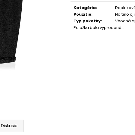
Jednotková
cena:
Kategória
:
Doplnkové
Použitie
:
Na telo aj
Typ pokožky
:
Vhodná aj 
Položka bola vypredaná…
Diskusia