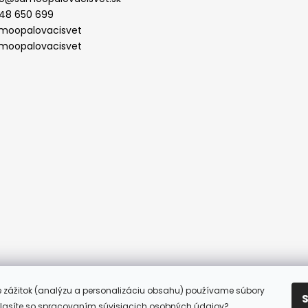
48 650 699
moopalovacisvet
moopalovacisvet
ine zážitok (analýzu a personalizáciu obsahu) používame súbory
hlasíte so spracovaním súvisiacich osobných údajov?