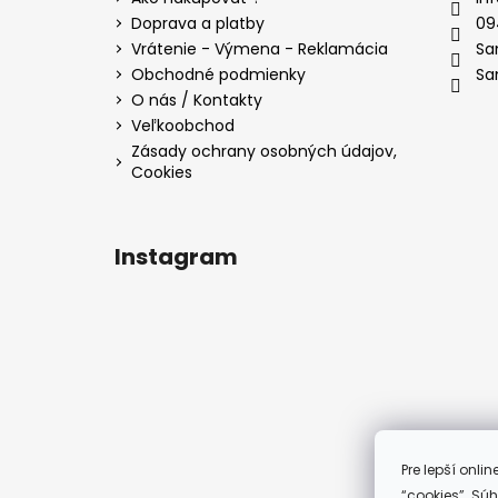
t
Doprava a platby
09
i
Vrátenie - Výmena - Reklamácia
Sa
e
Obchodné podmienky
Sa
O nás / Kontakty
Veľkoobchod
Zásady ochrany osobných údajov,
Cookies
Instagram
Pre lepší onl
“cookies”. Sú