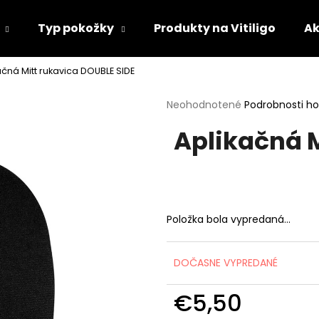
Typ pokožky
Produkty na Vitiligo
Ak
ačná Mitt rukavica DOUBLE SIDE
Čo potrebujete nájsť?
Priemerné
Neohodnotené
Podrobnosti h
hodnotenie
Aplikačná 
produktu
HĽADAŤ
je
0,0
z
5
Odporúčame
hviezdičiek.
Položka bola vypredaná…
DOČASNE VYPREDANÉ
€5,50