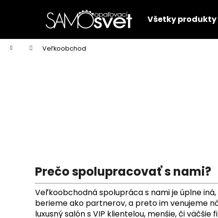
K
Prejsť
na
o
Všetky produkty
obsah
Späť
Späť
š
do
do
í
Domov
Veľkoobchod
k
obchodu
obchodu
Prečo spolupracovať s nami?
Veľkoobchodná spolupráca s nami je úplne iná, 
berieme ako partnerov, a preto im venujeme nál
luxusný salón s VIP klientelou, menšie, či väčši