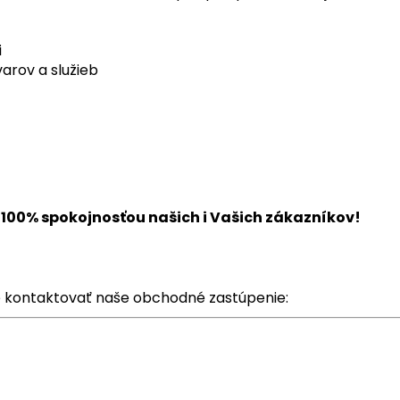
i
rov a služieb
so 100% spokojnosťou našich i Vašich zákazníkov!
e kontaktovať naše obchodné zastúpenie: