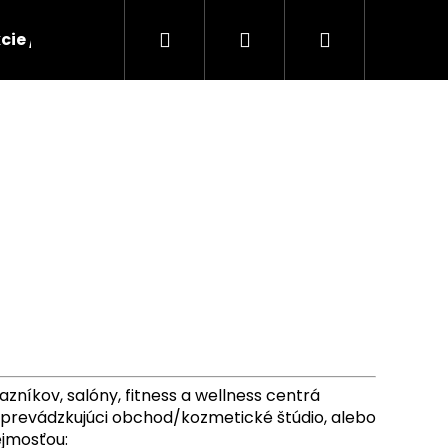
Hľadať
Prihlásenie
Nákupný
cie / Zľavy
Značky
Pre salóny
Blog
košík
níkov, salóny, fitness a wellness centrá
k prevádzkujúci obchod/kozmetické štúdio, alebo
ejmosťou: