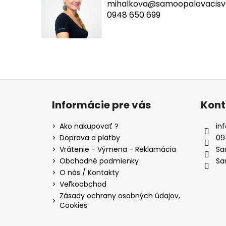
mihalkova@samoopalovacisve
0948 650 699
Z
á
Informácie pre vás
Kont
p
ä
Ako nakupovať ?
inf
t
Doprava a platby
09
i
Vrátenie - Výmena - Reklamácia
Sa
e
Obchodné podmienky
Sa
O nás / Kontakty
Veľkoobchod
Zásady ochrany osobných údajov,
Cookies