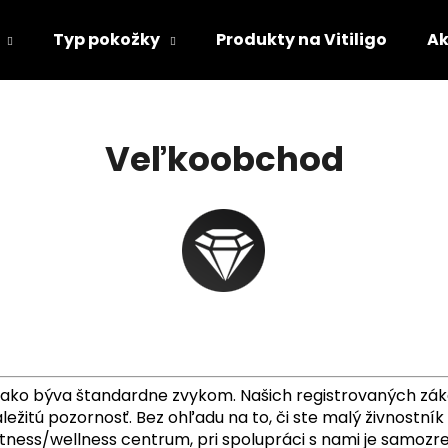
Typ pokožky
Produkty na Vitiligo
Ak
Čo potrebujete nájsť?
Veľkoobchod
HĽADAŤ
Odporúčame
ako býva štandardne zvykom. Našich registrovaných zákaz
ežitú pozornosť. Bez ohľadu na to, či ste malý živnostní
e fitness/wellness centrum, pri spolupráci s nami je samozr