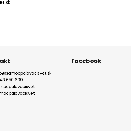
t.sk
akt
Facebook
o
@
samoopalovacisvet.sk
48 650 699
moopalovacisvet
moopalovacisvet