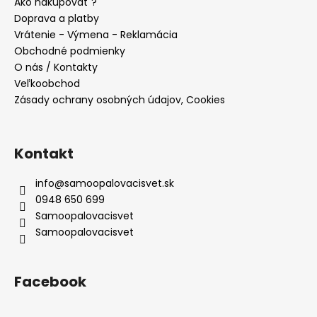
ä
Ako nakupovať ?
c
t
Doprava a platby
i
i
Vrátenie - Výmena - Reklamácia
e
e
Obchodné podmienky
p
O nás / Kontakty
r
Veľkoobchod
v
Zásady ochrany osobných údajov, Cookies
k
y
v
ý
Kontakt
p
i
info
@
samoopalovacisvet.sk
s
0948 650 699
u
Samoopalovacisvet
Samoopalovacisvet
Facebook