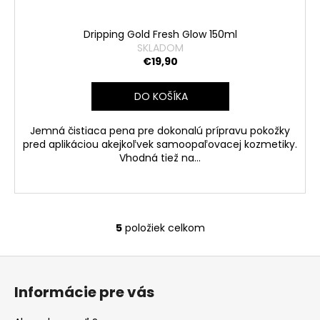
Dripping Gold Fresh Glow 150ml
SKLADOM
€19,90
DO KOŠÍKA
Jemná čistiaca pena pre dokonalú prípravu pokožky
pred aplikáciou akejkoľvek samoopaľovacej kozmetiky.
Vhodná tiež na...
5
položiek celkom
O
v
Z
l
á
á
Informácie pre vás
d
p
a