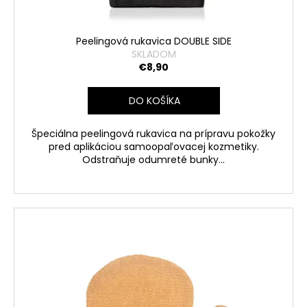
č
a
m
Peelingová rukavica DOUBLE SIDE
e
SKLADOM
€8,90
DO KOŠÍKA
Špeciálna peelingová rukavica na prípravu pokožky
pred aplikáciou samoopaľovacej kozmetiky.
Odstraňuje odumreté bunky...