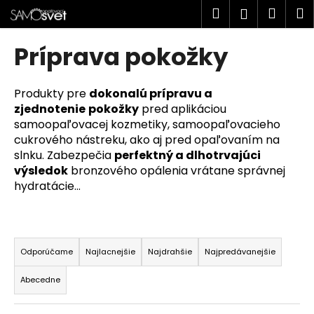
K
Prejsť
Hľadať
Náku
M
Prihlásen
na
o
obsah
Späť
Späť
košík
š
Príprava pokožky
í
Č
k
o
Produkty pre
dokonalú prípravu a
zjednotenie
pokožky
pred aplikáciou
p
samoopaľovacej kozmetiky, samoopaľovacieho
o
cukrového nástreku, ako aj pred opaľovaním na
t
slnku. Zabezpečia
perfektný a dlhotrvajúci
r
výsledok
bronzového opálenia vrátane správnej
e
hydratácie...
b
u
R
j
a
Odporúčame
Najlacnejšie
Najdrahšie
Najpredávanejšie
e
d
t
Abecedne
e
e
n
n