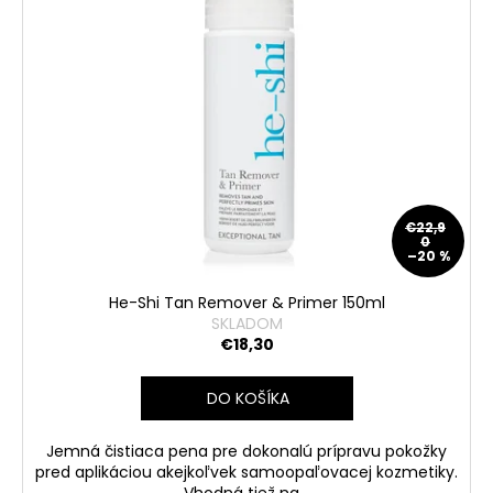
€22,9
0
–20 %
He-Shi Tan Remover & Primer 150ml
SKLADOM
€18,30
DO KOŠÍKA
Jemná čistiaca pena pre dokonalú prípravu pokožky
pred aplikáciou akejkoľvek samoopaľovacej kozmetiky.
Vhodná tiež na...