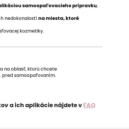
plikáciou samoopaľovacieho prípravku
,
ch nedokonalostí
na miesta, ktoré
aľovacej kozmetiky.
a na oblasť, ktorú chcete
d. pred samoopaľovaním.
 a ich aplikácie nájdete v
FAQ