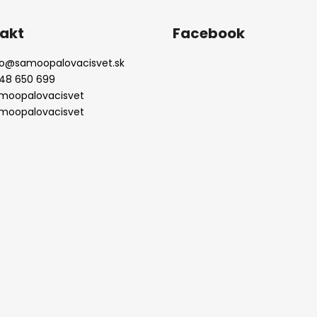
akt
Facebook
o
@
samoopalovacisvet.sk
48 650 699
moopalovacisvet
moopalovacisvet