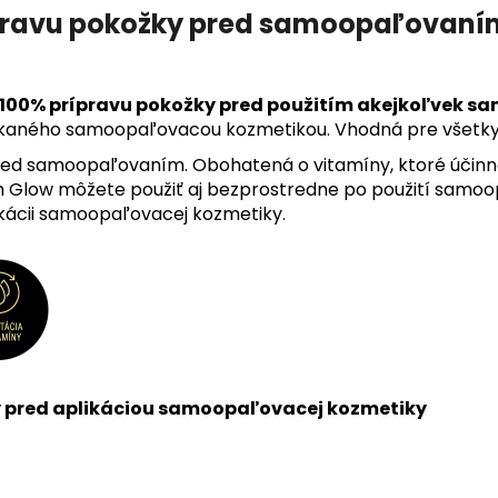
ípravu pokožky pred samoopaľovaní
100%
prípravu pokožky pred použitím akejkoľvek s
kaného samoopaľovacou kozmetikou. Vhodná pre všetky 
red samoopaľovaním. Obohatená o vitamíny, ktoré účin
esh Glow môžete použiť aj bezprostredne po použití sam
likácii samoopaľovacej kozmetiky.
y pred aplikáciou samoopaľovacej kozmetiky