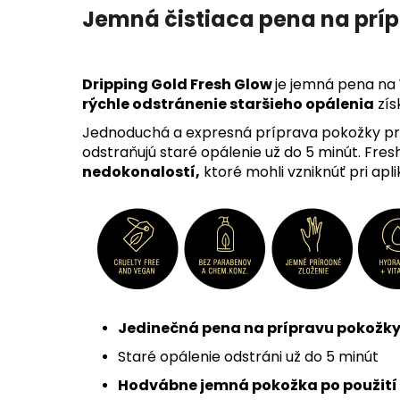
Jemná čistiaca pena na pr
Dripping Gold Fresh Glow
je jemná pena na
rýchle odstránenie staršieho opálenia
zís
Jednoduchá a expresná príprava pokožky p
odstraňujú staré opálenie už do 5 minút. Fr
nedokonalostí,
ktoré mohli vzniknúť pri ap
Jedinečná pena na prípravu pokožk
Staré opálenie odstráni už do 5 minút
Hodvábne jemná pokožka po použití