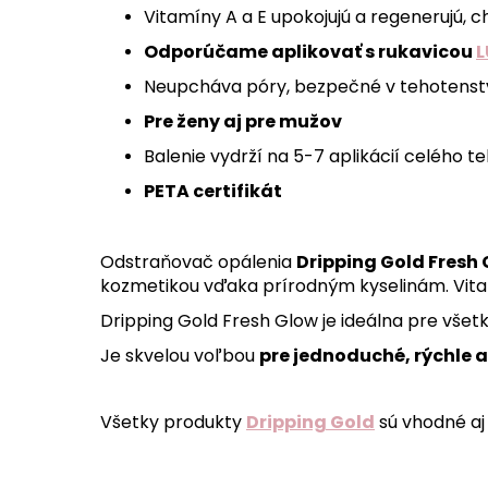
Vitamíny A a E upokojujú a regenerujú, 
Odporúčame aplikovať s rukavicou
L
Neupcháva póry, bezpečné v tehotenstve
Pre ženy aj pre mužov
Balenie vydrží na 5-7 aplikácií celého te
PETA certifikát
Odstraňovač opálenia
Dripping Gold Fresh
kozmetikou vďaka prírodným kyselinám. Vitam
Dripping Gold Fresh Glow je ideálna pre vše
Je skvelou voľbou
pre jednoduché, rýchle 
Všetky produkty
Dripping Gold
sú vhodné aj 