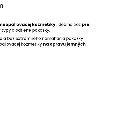
m
amoopaľovacej kozmetiky.
Ideálna tiež
pre
typy a odtiene pokožky.
ne a bez extrémneho namáhania pokožky
oopaľovacej kozmetiky
na opravu jemných