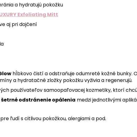
chránia a hydratujú pokožku
UXURY Exfoliating Mitt
 aj pri dojčení
la
 Glow
hĺbkovo čistí a odstraňuje odumreté kožné bunky.
íny a hydratačné zložky pokožku vyživia a regenerujú.
tkých používateľov samoopaľovacej kozmetiky, ktorí chc
a šetrné odstránenie opálenia
medzi jednotlivými aplik
pre ľudí s citlivou pokožkou, alergiami a pod.