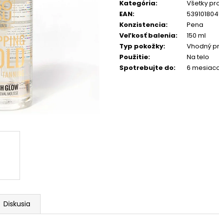
Kategória
:
Všetky pr
EAN
:
53910180
Konzistencia
:
Pena
Veľkosť balenia
:
150 ml
Typ pokožky
:
Vhodný pr
Použitie
:
Na telo
Spotrebujte do
:
6 mesiaco
Diskusia