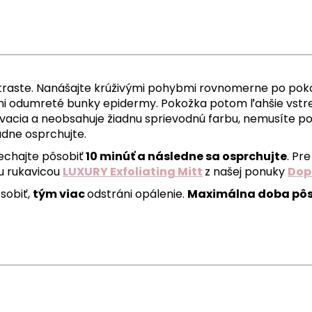
traste. Nanášajte krúživými pohybmi rovnomerne po pok
ráni odumreté bunky epidermy. Pokožka potom ľahšie vst
vacia a neobsahuje žiadnu sprievodnú farbu, nemusíte po
adne osprchujte.
nechajte pôsobiť
10 minúť a následne sa osprchujte
. Pr
u rukavicou
LUXURY Exfoliating Mitt
z našej ponuky
Dop
sobiť,
tým viac
odstráni opálenie.
Maximálna doba pôso