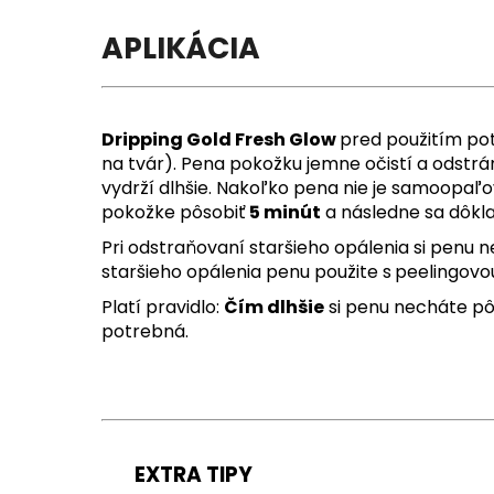
APLIKÁCIA
Dripping Gold Fresh Glow
pred použitím po
na tvár). Pena pokožku jemne očistí a odst
vydrží dlhšie. Nakoľko pena nie je samoopaľo
pokožke pôsobiť
5 minút
a následne sa dôkl
Pri odstraňovaní staršieho opálenia si penu 
staršieho opálenia penu použite s
peelingovo
Platí pravidlo:
Čím dlhšie
si penu necháte pô
potrebná.
EXTRA TIPY