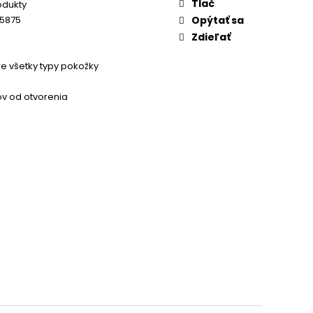
Tlač
odukty
45875
Opýtať sa
Zdieľať
e všetky typy pokožky
v od otvorenia