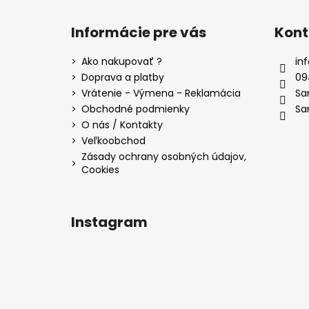
Z
á
Informácie pre vás
Kont
p
ä
Ako nakupovať ?
inf
t
Doprava a platby
09
i
Vrátenie - Výmena - Reklamácia
Sa
e
Obchodné podmienky
Sa
O nás / Kontakty
Veľkoobchod
Zásady ochrany osobných údajov,
Cookies
Instagram