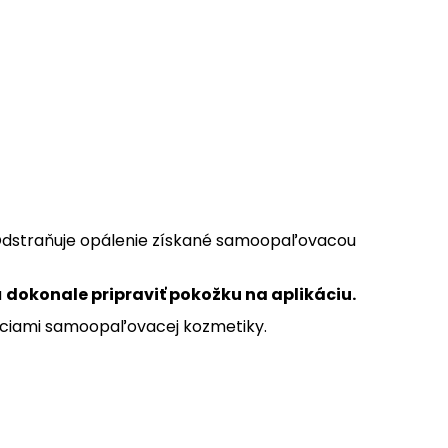
 Odstraňuje opálenie získané samoopaľovacou
ú
dokonale pripraviť pokožku na aplikáciu.
áciami samoopaľovacej kozmetiky.