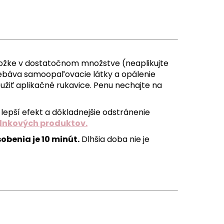
ožke v dostatočnom množstve (neaplikujte
rebáva samoopaľovacie látky a opálenie
užiť aplikačné rukavice.
Penu nechajte na
e lepší efekt a dôkladnejšie odstránenie
lnkových produktov.
benia je 10 minút.
Dlhšia doba nie je