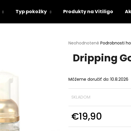
Typ pokožky
Produkty na Vitiligo
Ak
Čo potrebujete nájsť?
Priemerné
Neohodnotené
Podrobnosti h
hodnotenie
Dripping G
produktu
HĽADAŤ
je
0,0
z
5
Odporúčame
Môžeme doručiť do:
10.8.2026
hviezdičiek.
SKLADOM
€19,90
Jednotková
cena: