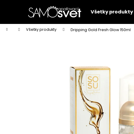
K
Prejsť
na
o
Všetky produkty
obsah
Späť
Späť
š
do
do
í
Domov
Všetky produkty
Dripping Gold Fresh Glow 150ml
k
obchodu
obchodu