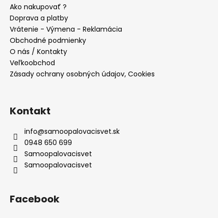
ä
Ako nakupovať ?
t
Doprava a platby
i
Vrátenie - Výmena - Reklamácia
e
Obchodné podmienky
O nás / Kontakty
Veľkoobchod
Zásady ochrany osobných údajov, Cookies
Kontakt
info
@
samoopalovacisvet.sk
0948 650 699
Samoopalovacisvet
Samoopalovacisvet
Facebook