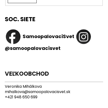
č
a
m
e
SOC. SIETE
SamoopalovaciSvet
@samoopalovacisvet
VEĽKOOBCHOD
Veronika Mihálkova
mihalkova@samoopalovacisvet.sk
+421 948 650 699