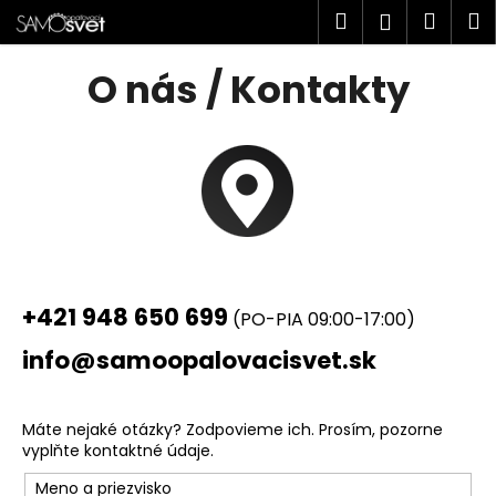
K
Prejsť
Hľadať
Náku
M
Prihlásen
na
o
obsah
Späť
Späť
košík
š
O nás / Kontakty
í
Č
k
o
p
o
t
r
e
+421 948 650 699
b
(PO-PIA 09:00-17:00)
u
info@samoopalovacisvet.sk
j
e
Máte nejaké otázky? Zodpovieme ich. Prosím, pozorne
t
vyplňte kontaktné údaje.
e
n
Meno a priezvisko