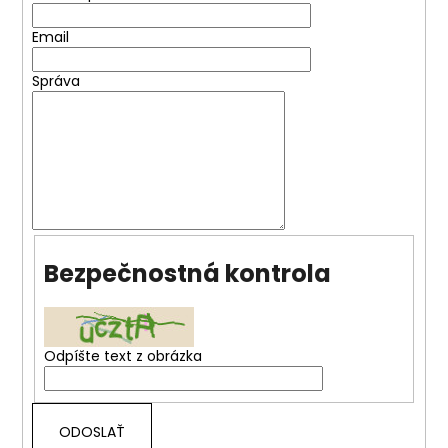
á
Email
j
s
Správa
ť
?
HĽADAŤ
Bezpečnostná kontrola
O
d
Odpíšte text z obrázka
p
o
r
ú
ODOSLAŤ