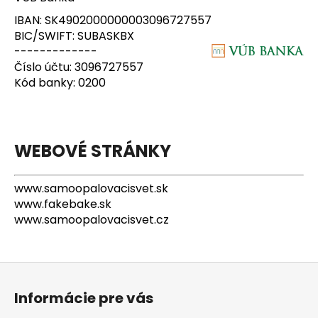
IBAN: SK4902000000003096727557
BIC/SWIFT: SUBASKBX
-------------
Číslo účtu: 3096727557
Kód banky: 0200
WEBOVÉ STRÁNKY
www.samoopalovacisvet.sk
www.fakebake.sk
www.samoopalovacisvet.cz
Z
á
Informácie pre vás
p