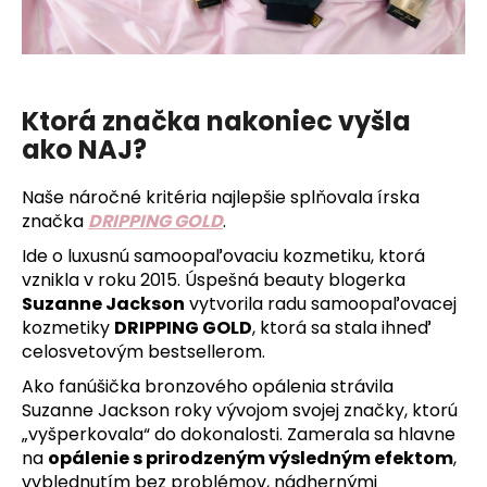
Ktorá značka nakoniec vyšla
ako NAJ?
Naše náročné kritéria najlepšie splňovala írska
značka
DRIPPING GOLD
.
Ide o luxusnú samoopaľovaciu kozmetiku, ktorá
vznikla v roku 2015. Úspešná beauty blogerka
Suzanne Jackson
vytvorila radu samoopaľovacej
kozmetiky
DRIPPING GOLD
, ktorá sa stala ihneď
celosvetovým bestsellerom.
Ako fanúšička bronzového opálenia strávila
Suzanne Jackson roky vývojom svojej značky, ktorú
„vyšperkovala“ do dokonalosti. Zamerala sa hlavne
na
opálenie s prirodzeným výsledným efektom
,
vyblednutím bez problémov, nádhernými