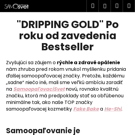
K
Prejsť
Hľadať
Náku
M
Prihlásen
na
o
obsah
Späť
Späť
košík
š
"DRIPPING GOLD" Po
í
Č
roku od zavedenia
k
o
Bestseller
p
o
Zvyšujúci sa záujem o
rýchle a zdravé opálenie
t
nám zhruba pred rokom vnukol myšlienku pridania
r
ďalšej samoopaľovacej značky. Pretože, každému
e
„sadne“ niečo iné, mali sme veľkú ambíciu zaradiť
b
na
SamoopaľovacíSvet
novú, rovnako kvalitnú
u
značku, ktorá má predpoklady stať sa obľúbenou
j
minimálne tak, ako naše TOP značky
samoopaľovacej kozmetiky
Fake Bake
a
He-Shi
.
e
t
e
Samoopaľovanie je
n