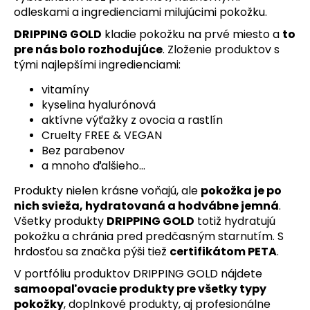
odleskami a ingredienciami milujúcimi pokožku.
DRIPPING GOLD
kladie pokožku na prvé miesto a
to
pre nás bolo rozhodujúce
. Zloženie produktov s
tými najlepšími ingredienciami:
vitamíny
kyselina hyalurónová
aktívne výťažky z ovocia a rastlín
Cruelty FREE & VEGAN
Bez parabenov
a mnoho ďalšieho…
Produkty nielen krásne voňajú, ale
pokožka je po
nich svieža, hydratovaná a hodvábne jemná
.
Všetky produkty
DRIPPING GOLD
totiž hydratujú
pokožku a chránia pred predčasným starnutím. S
hrdosťou sa značka pýši tiež
certifikátom PETA
.
V portfóliu produktov DRIPPING GOLD nájdete
samoopaľovacie produkty pre všetky typy
pokožky
, doplnkové produkty, aj profesionálne