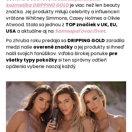
kozmetika DRIPPING GOLD
je viac než len beauty
značka. Jej produkty milujú celebrity a influenceri
vrátane Whitney Simmons, Casey Holmes a Olivie
Atwood. Stala sa jednou z
TOP značiek v UK, EU,
USA
a aktuálne aj na
SamoopaľovacíSvet
.
Po zhruba roku predaja sa
DRIPPING GOLD
zaradila
medzi naše
overené značky
a jej produkty si ihneď
našli svojich fanúšikov. Vďaka širokej ponuke
pre
všetky typy pokožky
si ten správny odtieň
opálenia vyberie naozaj každý.