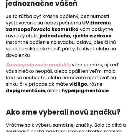
jednoznačne vášeň
á
j
Je to túžba byť krásne opálený, bez nutnosti
s
vystavovania sa nebezpečnému
UV žiareniu
.
ť
Samoopaľovacia kozmetika
vám poskytne
rovnaký efekt
jednoducho, rýchlo a zdravo
.
?
Instantné opálenie na svadbu, oslavu, ples či inú
spoločenskú príležitosť, párty, festival, alebo na
dovolenku.
Samoopalovacie produkty
vám pomôžu, aj keď
HĽADAŤ
vás slniečko neopáli, alebo opáli len veľmi málo.
Keď sa nechcete, alebo nemôžete opaľovať na
slnku, či v prípade ak máte
vitiligo
, rôzne
depigmentácie
, alebo
hyperpigmentácie
.
O
d
p
Ako sme vyberali novú značku?
o
r
Vráťme sa k výberu samotnej značky. Bola to dlhá a
ú
zaujímavá cesta, na ktorej sme sa stretli s rôznymi