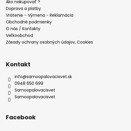
ä
Ako nakupovať ?
t
Doprava a platby
i
Vrátenie - Výmena - Reklamácia
e
Obchodné podmienky
O nás / Kontakty
Veľkoobchod
Zásady ochrany osobných údajov, Cookies
Kontakt
info
@
samoopalovacisvet.sk
0948 650 699
Samoopalovacisvet
Samoopalovacisvet
Facebook