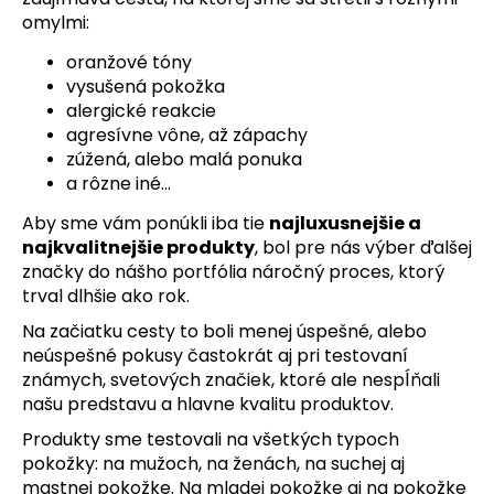
č
omylmi:
a
m
oranžové tóny
e
vysušená pokožka
alergické reakcie
agresívne vône, až zápachy
zúžená, alebo malá ponuka
a rôzne iné…
Aby sme vám ponúkli iba tie
najluxusnejšie a
najkvalitnejšie produkty
, bol pre nás výber ďalšej
značky do nášho portfólia náročný proces, ktorý
trval dlhšie ako rok.
Na začiatku cesty to boli menej úspešné, alebo
neúspešné pokusy častokrát aj pri testovaní
známych, svetových značiek, ktoré ale nespĺňali
našu predstavu a hlavne kvalitu produktov.
Produkty sme testovali na všetkých typoch
pokožky: na mužoch, na ženách, na suchej aj
mastnej pokožke. Na mladej pokožke aj na pokožke