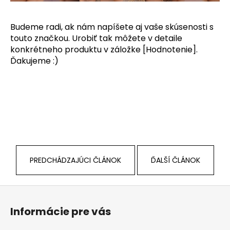
Budeme radi, ak nám napíšete aj vaše skúsenosti s
touto značkou. Urobiť tak môžete v detaile
konkrétneho produktu v záložke [Hodnotenie].
Ďakujeme :)
PREDCHÁDZAJÚCI ČLÁNOK
ĎALŠÍ ČLÁNOK
Z
á
Informácie pre vás
p