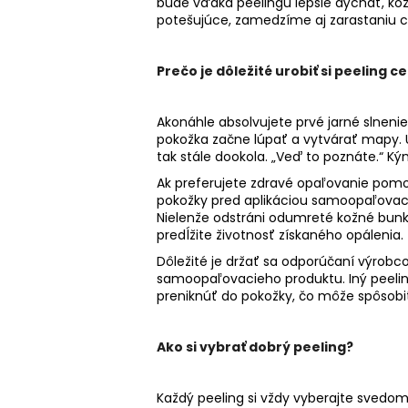
bude vďaka peelingu lepšie dýchať, koža 
potešujúce, zamedzíme aj zarastaniu ch
Prečo je dôležité urobiť si peeling c
Akonáhle absolvujete prvé jarné slnenie
pokožka začne lúpať a vytvárať mapy. U
tak stále dookola. „Veď to poznáte.“ Kým
Ak preferujete zdravé opaľovanie pomo
pokožky pred aplikáciou samoopaľovacie
Nielenže odstráni odumreté kožné bunky
predĺžite životnosť získaného opálenia.
Dôležité je držať sa odporúčaní výrob
samoopaľovacieho produktu. Iný peeli
preniknúť do pokožky, čo môže spôsobiť
Ako si vybrať dobrý peeling?
Každý peeling si vždy vyberajte svedomi