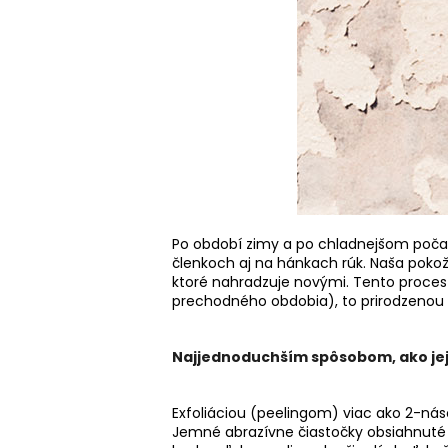
Po období zimy a po chladnejšom počas
členkoch aj na hánkach rúk. Naša pok
ktoré nahradzuje novými. Tento proces
prechodného obdobia), to prirodzenou c
Najjednoduchším spôsobom, ako jej 
Exfoliáciou (peelingom) viac ako 2-n
Jemné abrazívne čiastočky obsiahnuté