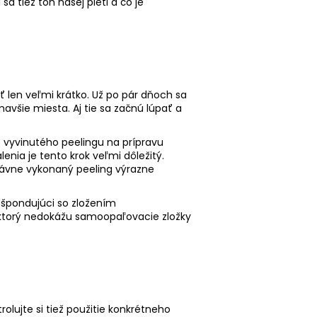
a tiež tón našej pleti a čo je
ť len veľmi krátko. Už po pár dňoch sa
všie miesta. Aj tie sa začnú lúpať a
 vyvinutého peelingu na prípravu
nia je tento krok veľmi dôležitý.
právne vykonaný peeling výrazne
ešpondujúci so zložením
 ktorý nedokážu samoopaľovacie zložky
olujte si tiež použitie konkrétneho