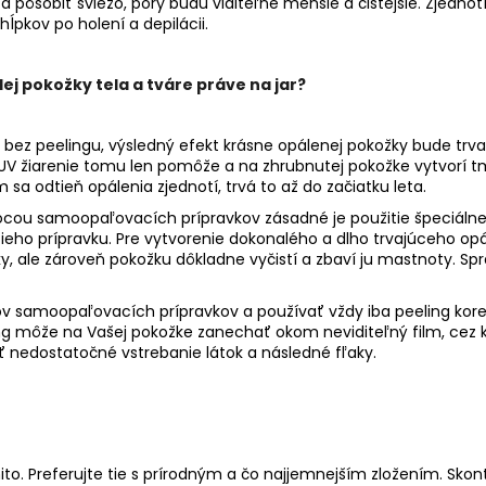
pôsobiť sviežo, póry budú viditeľne menšie a čistejšie. Zjednotí s
ĺpkov po holení a depilácii.
elej pokožky tela a tváre práve na jar?
 bez peelingu, výsledný efekt krásne opálenej pokožky bude trva
V žiarenie tomu len pomôže a na zhrubnutej pokožke vytvorí tma
 sa odtieň opálenia zjednotí, trvá to až do začiatku leta.
cou samoopaľovacích prípravkov zásadné je použitie špeciálne
ho prípravku. Pre vytvorenie dokonalého a dlho trvajúceho opále
, ale zároveň pokožku dôkladne vyčistí a zbaví ju mastnoty. S
cov samoopaľovacích prípravkov a používať vždy iba peeling kor
ng môže na Vašej pokožke zanechať okom neviditeľný film, cez
 nedostatočné vstrebanie látok a následné fľaky.
to. Preferujte tie s prírodným a čo najjemnejším zložením. Skontr