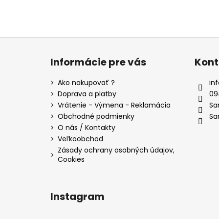
Z
á
Informácie pre vás
Kont
p
ä
Ako nakupovať ?
inf
t
Doprava a platby
09
i
Vrátenie - Výmena - Reklamácia
Sa
e
Obchodné podmienky
Sa
O nás / Kontakty
Veľkoobchod
Zásady ochrany osobných údajov,
Cookies
Instagram