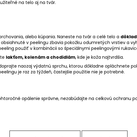
užiteľné na telo aj na tvár.
prchovania, alebo kúpania. Naneste na tvár a celé telo a
dôklad
 obsiahnuté v peelingu zbavia pokožku odumretých vrstiev a vyh
peeling použiť v kombinácii so špeciálnymi
peelingovými rukavic
jte
lakťom, kolenám a chodidlám
, kde je koža najtvrdšia.
 doprajte naozaj výdatnú sprchu, ktorou dôkladne opláchnete po
eelingu je raz za týždeň, častejšie použitie nie je potrebné.
 tohtoročné opálenie správne, nezabúdajte na celkovú ochranu p