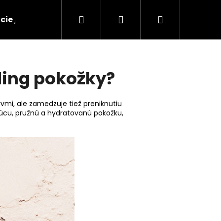
Hľadať
Prihlásenie
Nákupný
cie / Zľavy
Značky
Pre salóny
Blog
košík
eling pokožky?
yvmi, ale zamedzuje tiež preniknutiu
ajúcu, pružnú a hydratovanú pokožku,