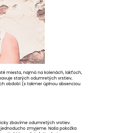
té miesta, najmä na kolenách, lakťoch,
avuje starých odumretých vrstiev,
ných období (s takmer úplnou absenciou
icky zbavíme odumretých vrstiev.
om jednoducho zmyjeme. Naša pokožka