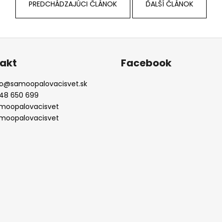
PREDCHÁDZAJÚCI ČLÁNOK
ĎALŠÍ ČLÁNOK
akt
Facebook
o
@
samoopalovacisvet.sk
48 650 699
moopalovacisvet
moopalovacisvet