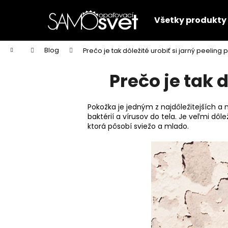
K
Prejsť
na
o
Všetky produkty
obsah
Späť
Späť
š
do
do
í
Domov
Blog
Prečo je tak dôležité urobiť si jarný peeling
k
obchodu
obchodu
Prečo je tak 
Pokožka je jedným z najdôležitejších a 
baktérií a vírusov do tela. Je veľmi dô
ktorá pôsobí sviežo a mlado.