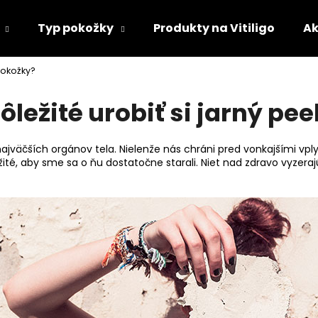
Typ pokožky
Produkty na Vitiligo
Ak
 pokožky?
Čo potrebujete nájsť?
dôležité urobiť si jarný pe
HĽADAŤ
najväčších orgánov tela. Nielenže nás chráni pred vonkajšími vpl
ležité, aby sme sa o ňu dostatočne starali. Niet nad zdravo vyzer
Odporúčame