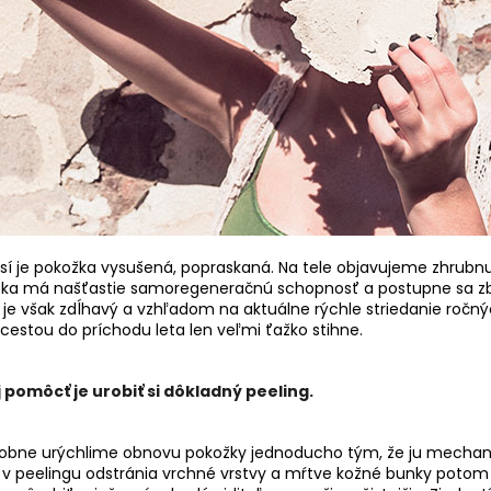
í je pokožka vysušená, popraskaná. Na tele objavujeme zhrubnu
ožka má našťastie samoregeneračnú schopnosť a postupne sa zb
 je však zdĺhavý a vzhľadom na aktuálne rýchle striedanie roč
estou do príchodu leta len veľmi ťažko stihne.
pomôcť je urobiť si dôkladný peeling.
ásobne urýchlime obnovu pokožky jednoducho tým, že ju mechan
 v peelingu odstránia vrchné vrstvy a mŕtve kožné bunky pot